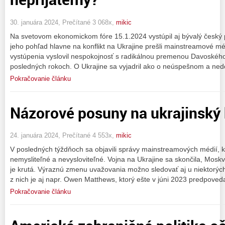
30. januára 2024, Prečítané 3 068x,
mikic
Na svetovom ekonomickom fóre 15.1.2024 vystúpil aj bývalý český 
jeho pohľad hlavne na konflikt na Ukrajine prešli mainstreamové 
vystúpenia vyslovil nespokojnosť s radikálnou premenou Davoskéh
posledných rokoch. O Ukrajine sa vyjadril ako o neúspešnom a n
Pokračovanie článku
Názorové posuny na ukrajinský 
24. januára 2024, Prečítané 4 553x,
mikic
V posledných týždňoch sa objavili správy mainstreamových médií, kt
nemysliteľné a nevysloviteľné. Vojna na Ukrajine sa skončila, Moskv
je krutá. Výraznú zmenu uvažovania možno sledovať aj u niektorý
z nich je aj napr. Owen Matthews, ktorý ešte v júni 2023 predpoved
Pokračovanie článku