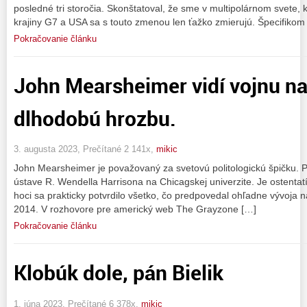
posledné tri storočia. Skonštatoval, že sme v multipolárnom svete, 
krajiny G7 a USA sa s touto zmenou len ťažko zmierujú. Špecifikom
Pokračovanie článku
John Mearsheimer vidí vojnu na
dlhodobú hrozbu.
3. augusta 2023, Prečítané 2 141x,
mikic
John Mearsheimer je považovaný za svetovú politologickú špičku. Pô
ústave R. Wendella Harrisona na Chicagskej univerzite. Je ostent
hoci sa prakticky potvrdilo všetko, čo predpovedal ohľadne vývoja 
2014. V rozhovore pre americký web The Grayzone […]
Pokračovanie článku
Klobúk dole, pán Bielik
1. júna 2023, Prečítané 6 378x,
mikic