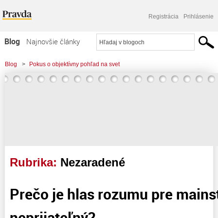
Registrácia
Prihlásenie
Blog
Najnovšie články
Najčítanejšie články
Blog
>
Pokus o objektívny pohľad na svet
Najkomentovanejšie články
Zoznam blogov
Komerčné blogy
Rubrika:
Nezaradené
Prečo je hlas rozumu pre main
neprijateľný?