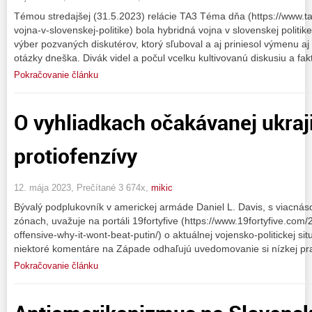
Témou stredajšej (31.5.2023) relácie TA3 Téma dňa (https://www.t
vojna-v-slovenskej-politike) bola hybridná vojna v slovenskej polit
výber pozvaných diskutérov, ktorý sľuboval a aj priniesol výmenu aj
otázky dneška. Divák videl a počul vcelku kultivovanú diskusiu a fa
Pokračovanie článku
O vyhliadkach očakávanej ukraj
protiofenzívy
12. mája 2023, Prečítané 3 674x,
mikic
Bývalý podplukovník v americkej armáde Daniel L. Davis, s viacná
zónach, uvažuje na portáli 19fortyfive (https://www.19fortyfive.com
offensive-why-it-wont-beat-putin/) o aktuálnej vojensko-politickej sit
niektoré komentáre na Západe odhaľujú uvedomovanie si nízkej p
Pokračovanie článku