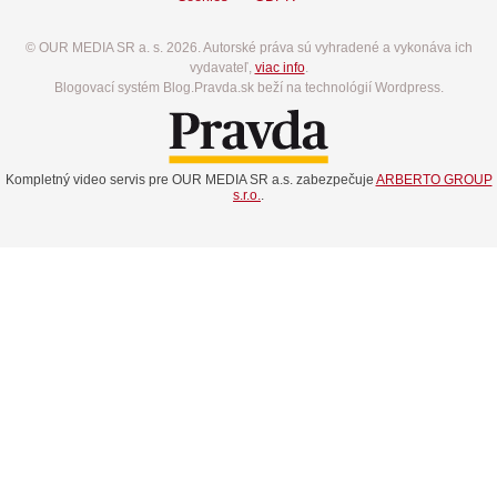
© OUR MEDIA SR a. s. 2026. Autorské práva sú vyhradené a vykonáva ich
vydavateľ,
viac info
.
Blogovací systém Blog.Pravda.sk beží na technológií Wordpress.
Kompletný video servis pre OUR MEDIA SR a.s. zabezpečuje
ARBERTO GROUP
s.r.o.
.