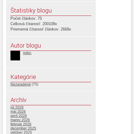
Štatistiky blogu
Počet článkov: 75
Celková čítanosť: 200108x
Priemerná čítanosť článkov: 2668x
Autor blogu
mikic
Kategórie
Nezaradené
(75)
Archív
júl 2026
máj 2026
apríl 2026
marec 2026
február 2026
december 2025
október 2025