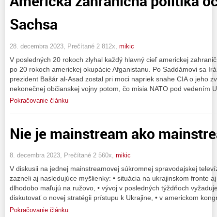
Americká zahraničná politika oč
Sachsa
28. decembra 2023, Prečítané 2 812x,
mikic
V posledných 20 rokoch zlyhal každý hlavný cieľ americkej zahraničnej
po 20 rokoch americkej okupácie Afganistanu. Po Saddámovi sa Irák
prezident Bašár al-Asad zostal pri moci napriek snahe CIA o jeho z
nekonečnej občianskej vojny potom, čo misia NATO pod vedením
Pokračovanie článku
Nie je mainstream ako mainstr
8. decembra 2023, Prečítané 2 560x,
mikic
V diskusii na jednej mainstreamovej súkromnej spravodajskej televí
zazneli aj nasledujúce myšlienky: • situácia na ukrajinskom fronte a
dlhodobo maľujú na ružovo, • vývoj v posledných týždňoch vyžaduje
diskutovať o novej stratégii prístupu k Ukrajine, • v americkom kong
Pokračovanie článku