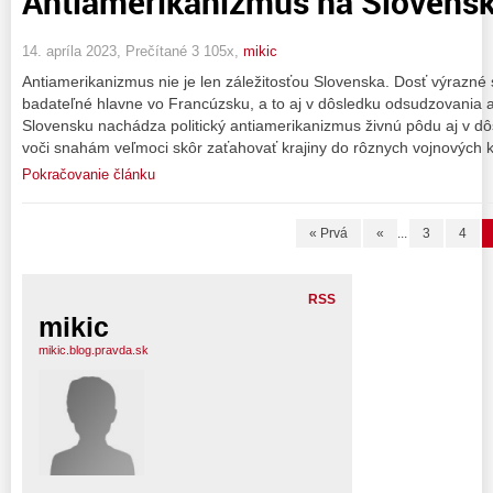
Antiamerikanizmus na Slovens
14. apríla 2023, Prečítané 3 105x,
mikic
Antiamerikanizmus nie je len záležitosťou Slovenska. Dosť výrazné 
badateľné hlavne vo Francúzsku, a to aj v dôsledku odsudzovania 
Slovensku nachádza politický antiamerikanizmus živnú pôdu aj v 
voči snahám veľmoci skôr zaťahovať krajiny do rôznych vojnových k
Pokračovanie článku
« Prvá
«
...
3
4
RSS
mikic
mikic.blog.pravda.sk