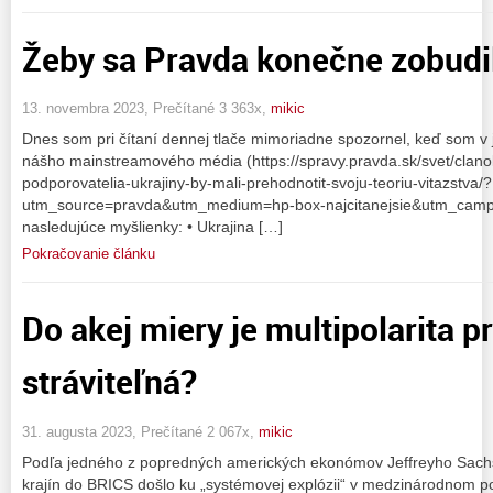
Žeby sa Pravda konečne zobudi
13. novembra 2023, Prečítané 3 363x,
mikic
Dnes som pri čítaní dennej tlače mimoriadne spozornel, keď som 
nášho mainstreamového média (https://spravy.pravda.sk/svet/clan
podporovatelia-ukrajiny-by-mali-prehodnotit-svoju-teoriu-vitazstva/?
utm_source=pravda&utm_medium=hp-box-najcitanejsie&utm_campai
nasledujúce myšlienky: • Ukrajina […]
Pokračovanie článku
Do akej miery je multipolarita 
stráviteľná?
31. augusta 2023, Prečítané 2 067x,
mikic
Podľa jedného z popredných amerických ekonómov Jeffreyho Sachs
krajín do BRICS došlo ku „systémovej explózii“ v medzinárodnom p