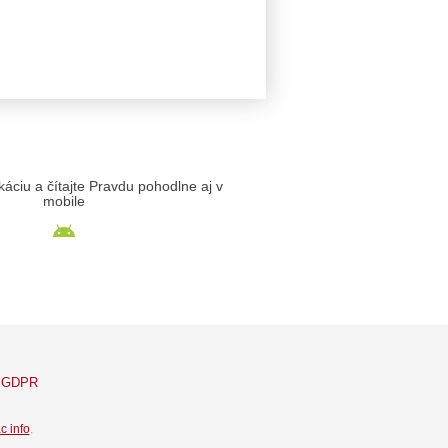
likáciu a čítajte Pravdu pohodlne aj v
mobile
GDPR
c info
.