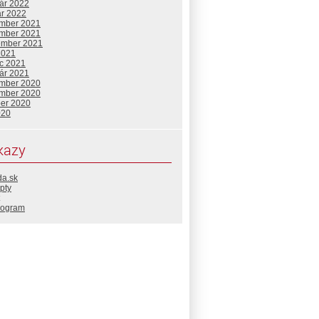
uár 2022
ár 2022
mber 2021
mber 2021
ember 2021
2021
c 2021
uár 2021
mber 2020
mber 2020
ber 2020
020
kazy
da.sk
pty
rogram