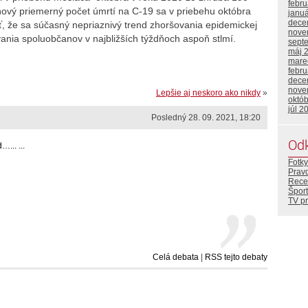
febr
vý priemerný počet úmrtí na C-19 sa v priebehu októbra
janu
dece
fať, že sa súčasný nepriaznivý trend zhoršovania epidemickej
nove
ania spoluobčanov v najbližších týždňoch aspoň stlmí.
sept
máj 
mare
febr
dece
nove
Lepšie aj neskoro ako nikdy
»
októ
júl 2
Posledný 28. 09. 2021, 18:20
Od
... ...
Fotky
Prav
Rece
Šport
TV p
Celá debata
|
RSS tejto debaty