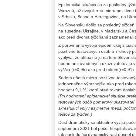
Epidemická situácia sa za posledný týžd
Výraznú, až dvojcifernú mieru pozitívn
v Srbsku, Bosne a Hercegovine, na Ukra
Na Slovensku došlo za posledný týždeň 
na susednej Ukrajine, v Maďarsku a Česk
ako pred dvoma týždňami zaznamenali z
Z porovnania vývoja epidemickej situác
pozitívne testovaných osôb a 7-dňový p
vyplýva, že aktuálne je na tom Slovens
hodnotami uvedených ukazovateľov je v 
vyššia (r=0,95) ako pred rokom(r=0,91).
Sedem dňová miera pozitívne testovaný
jednoznačne výraznejšie ako pred rokom
hodnotu 9,1 %, ktorú pred rokom dosiahl
(Pri hodnotení epidemickej situácie pre
testovaných osôb pomerový ukazovateľ 7
skresľujúci vplyv asymetrie medzi poč
testov za týždeň.)
Dosť dramaticky sa aktuálne vyvíja poče
septembra 2021 bol počet hospitalizova
tak nasledujúci dynamický rast dospel d