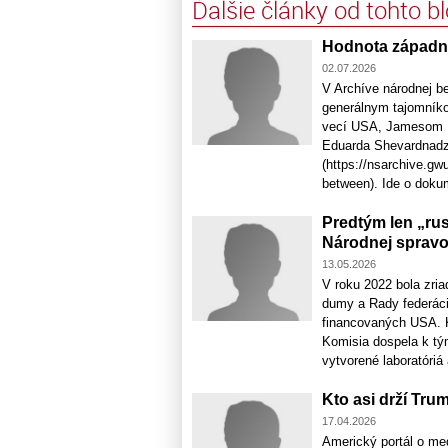
Ďalšie články od tohto b
Hodnota západný
02.07.2026
V Archíve národnej 
generálnym tajomník
vecí USA, Jamesom B
Eduarda Shevardnadz
(https://nsarchive.
between). Ide o dokume
Predtým len „ru
Národnej spravo
13.05.2026
V roku 2022 bola zri
dumy a Rady federácie
financovaných USA. Ko
Komisia dospela k tým
vytvorené laboratóriá a
Kto asi drží Tr
17.04.2026
Americký portál o med