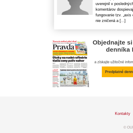
uverejnil v poslednýc
komentárov dospievaj
fungovanie tzv. „axis 
nie zničená a [...]
Objednajte si
denníka 
a získajte užitočné inf
Predplatné denn
Kontakty
© OUR