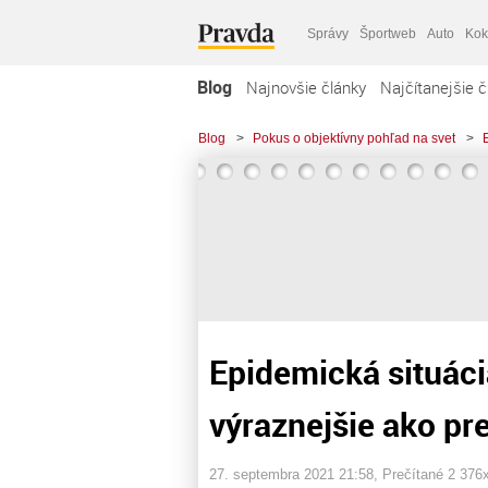
Správy
Športweb
Auto
Kok
Blog
Najnovšie články
Najčítanejšie č
Blog
>
Pokus o objektívny pohľad na svet
>
Epidemická situáci
výraznejšie ako p
27. septembra 2021 21:58
, Prečítané 2 376