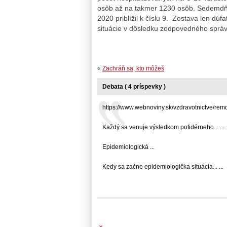
osôb až na takmer 1230 osôb. Sedemdňo
2020 priblížil k číslu 9. Zostava len dú
situácie v dôsledku zodpovedného správ
«
Zachráň sa, kto môžeš
Debata ( 4 príspevky )
https://www.webnoviny.sk/vzdravotnictve/remd…
Každý sa venuje výsledkom pofidérneho... ...
Epidemiologická ...
Kedy sa začne epidemiologička situácia... ...