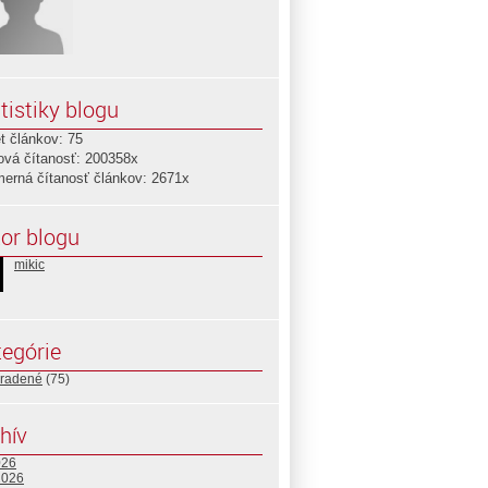
tistiky blogu
t článkov: 75
ová čítanosť: 200358x
merná čítanosť článkov: 2671x
or blogu
mikic
egórie
radené
(75)
hív
026
2026