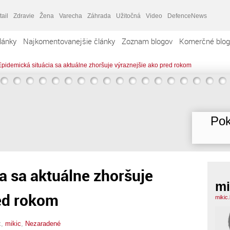
tail
Zdravie
Žena
Varecha
Záhrada
Užitočná
Video
DefenceNews
lánky
Najkomentovanejšie články
Zoznam blogov
Komerčné blog
Epidemická situácia sa aktuálne zhoršuje výraznejšie ako pred rokom
Pok
a sa aktuálne zhoršuje
mi
red rokom
mikic
x,
mikic
,
Nezaradené