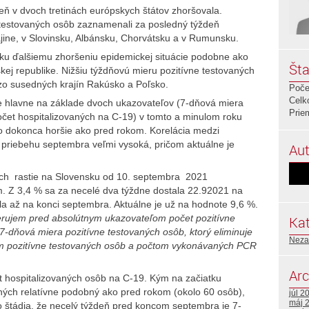
eň v dvoch tretinách európskych štátov zhoršovala.
e testovaných osôb zaznamenali za posledný týždeň
jine, v Slovinsku, Albánsku, Chorvátsku a v Rumunsku.
ku ďalšiemu zhoršeniu epidemickej situácie podobne ako
Šta
ej republike. Nižšiu týždňovú mieru pozitívne testovaných
o susedných krajín Rakúsko a Poľsko.
Poče
Celk
ie hlavne na základe dvoch ukazovateľov (7-dňová miera
Prie
očet hospitalizovaných na C-19) v tomto a minulom roku
ko dokonca horšie ako pred rokom. Korelácia medzi
priebehu septembra veľmi vysoká, pričom aktuálne je
Aut
ch rastie na Slovensku od 10. septembra 2021
. Z 3,4 % sa za necelé dva týždne dostala 22.92021 na
a až na konci septembra. Aktuálne je už na hodnote 9,6 %.
ferujem pred absolútnym ukazovateľom počet pozitívne
Kat
-dňová miera pozitívne testovaných osôb, ktorý eliminuje
Neza
tom pozitívne testovaných osôb a počtom vykonávaných PCR
Arc
t hospitalizovaných osôb na C-19. Kým na začiatku
ných relatívne podobný ako pred rokom (okolo 60 osôb),
júl 2
máj 
o štádia, že necelý týždeň pred koncom septembra je 7-