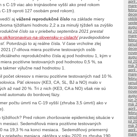
apríl
h s C-19 viac ako trojnásobne vyšší ako pred rokom
mare
febr
a C-19 oproti 127 osobám pred rokom).
dece
októ
svedčí aj
vážené reprodukčné číslo
na základe miery
sept
 dvoma týždňami hodnotu 2,2 a za minulý týždeň sa zvýšilo
augu
produkčné číslo sa v priebehu septembra 2021 prestal
júl 2
mare
ov.sk/koronavirus-na-slovensku-v-cislach/
pravdepodobne
febr
sť.
Potvrdzujú to aj reálne čísla. V čase vrcholne zlej
janu
dece
a 2021 (7-dňova miera pozitívne testovaných osôb
nove
ficiálneho reprodukčného čísla aj pod hodnotou 1, kým v
augu
júl 2
 miera pozitívne testovaných pod hodnotou 0,5 %, sa
máj 
a takmer výlučne nad hodnotou 1.
apríl
mare
il počet okresov s mierou pozitívne testovaných nad 10 %.
febr
polovica. Päť okresov (KE3, CA, SL, BJ a NO) malo v
janu
dece
ých až nad 20 %. Tri z nich (KE3, CA a NO) však nie sú
nove
ovid automatu do bordovej fázy.
augu
jún 
mer počtu úmrtí na C-19 vyšší (zhruba 3,5 úmrtí) ako v
máj 
apríl
e).
febr
 týždňoch? Pred rokom zhoršovanie epidemickej situácie v
janu
júl 2
om mesiaci. Sedemdňová miera pozitívne testovaných
máj 
2020 na 19,3 % na konci mesiaca. Sedemdňový priemerný
apríl
mare
ol v priebehu mesiaca októbra v roku 2020 zo zhruba 190