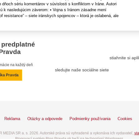
h dňoch sériu komentárov v súvislosti s konfliktom v Iráne. Autori
ú k nasledujúcim záverom: • Vojna s Iránom zásadne mení
of resistance“ – siete iránskych spojencov – ktorá je oslabená, ale
 predplatné
Pravda
stiahnite si ap
ormácie na každý deň
sledujte naše sociálne siete
íka Pravda
Reklama
Otázky a odpovede
Podmienky používania
Cookies
 MEDIA SR a. s. 2026. Autorské práva sú vyhradené a vykonáva ich vydavateľ,
via
Blogovací systém Blog.Pravda.sk beží na technológií Wordpress.