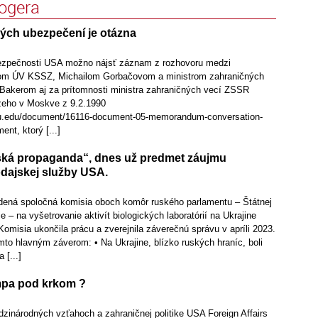
logera
ch ubezpečení je otázna
bezpečnosti USA možno nájsť záznam z rozhovoru medzi
om ÚV KSSZ, Michailom Gorbačovom a ministrom zahraničných
akerom aj za prítomnosti ministra zahraničných vecí ZSSR
eho v Moskve z 9.2.1990
gwu.edu/document/16116-document-05-memorandum-conversation-
nt, ktorý [...]
ská propaganda“, dnes už predmet záujmu
dajskej služby USA.
adená spoločná komisia oboch komôr ruského parlamentu – Štátnej
 – na vyšetrovanie aktivít biologických laboratórií na Ukrajine
misia ukončila prácu a zverejnila záverečnú správu v apríli 2023.
to hlavným záverom: • Na Ukrajine, blízko ruských hraníc, boli
 [...]
umpa pod krkom ?
zinárodných vzťahoch a zahraničnej politike USA Foreign Affairs