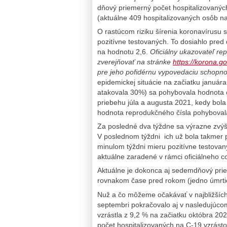
dňový priemerný počet hospitalizovanýc
(aktuálne 409 hospitalizovaných osôb n
O rastúcom riziku šírenia koronavírusu 
pozitívne testovaných. To dosiahlo pred
na hodnotu 2,6.
Oficiálny ukazovateľ re
zverejňovať na stránke
https://korona.g
pre jeho pofidérnu vypovedaciu schopno
epidemickej situácie na začiatku január
atakovala 30%) sa pohybovala hodnota o
priebehu júla a augusta 2021, kedy bola
hodnota reprodukčného čísla pohyboval
Za posledné dva týždne sa výrazne zvýš
V poslednom týždni ich už bola takmer 
minulom týždni mieru pozitívne testovan
aktuálne zaradené v rámci oficiálneho c
Aktuálne je dokonca aj sedemdňový prie
rovnakom čase pred rokom (jedno úmrti
Nuž a čo môžeme očakávať v najbližších
septembri pokračovalo aj v nasledujúc
vzrástla z 9,2 % na začiatku októbra 
počet hospitalizovaných na C-19 vzrást