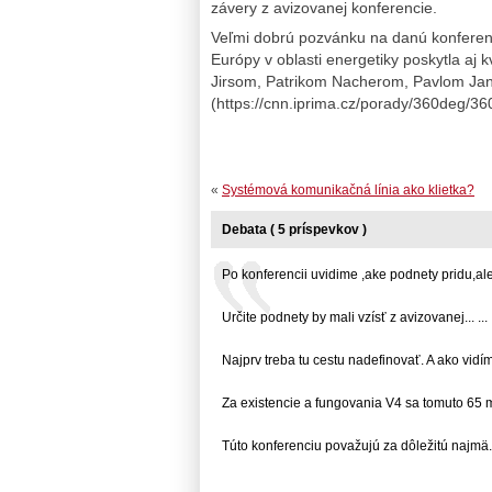
závery z avizovanej konferencie.
Veľmi dobrú pozvánku na danú konferenc
Európy v oblasti energetiky poskytla a
Jirsom, Patrikom Nacherom, Pavlom 
(https://cnn.iprima.cz/porady/360deg/36
«
Systémová komunikačná línia ako klietka?
Debata ( 5 príspevkov )
Po konferencii uvidime ,ake podnety pridu,ale..
Určite podnety by mali vzísť z avizovanej... ...
Najprv treba tu cestu nadefinovať. A ako vidím..
Za existencie a fungovania V4 sa tomuto 65 mil.
Túto konferenciu považujú za dôležitú najmä...