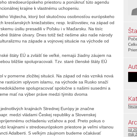
ršieho stredoeurópskeho priestoru a ponúknuť túto agendu
ncionálnej krajine k vlastnému uchopeniu.
tého Vojtecha, ktorý bol skutočnou osobnosťou európskeho
h kresťanských kniežatstiev, resp. kráľovstiev, na západ od
kemu úsiliu presadili v Poľsku i v Maďarsku. Na tisíc
Šta
odné štátne útvary. Dnes totiž tiež riešime ako naše národy
Poče
kulturalizmu na západe a vojnovej situácie na východe od
Celk
Prie
lenské štáty EÚ a zvlášť tie veľké, nemajú žiadny záujem na
ebou bližšie spolupracovali. Tzv. staré členské štáty EÚ
Aut
ol v pomerne zložitej situácii. Na západ od nás vzniká nová
ne rastúcim vplyvom islamu, na východe sa Rusko snaží
Ak nedokážeme spolupracovať spoločne s našimi susedmi a
udeme mať na výber práve medzi týmito dvoma
Kat
Neza
v jednotlivých krajinách Strednej Európy je značne
 napr. medzi vládami Českej republiky a Slovenskej
Arc
epríjemnému ochladeniu vzťahov a pod. Preto pokus o
zi krajinami v stredoeurópskom priestore je veľmi vítanou
júl 2
ancti Adalberti. S veľkým záujmom budeme očakávať
máj 