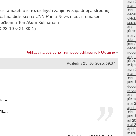
apríl
mare
febr
iu a načrtnutie rozdielnych záujmov západnej a strednej
dece
j kvalitná diskusia na CNN Prima News medzi Tomášom
októ
Janečkom a Tomášom Kulmanom
sept
augu
0-23-10-v-21-30-1).
júl 2
mare
febr
janu
dece
nove
Pohľady na posledné Trumpovo vyhlásenie k Ukrajine
»
augu
júl 2
Posledný 25. 10. 2025, 09:37
máj 
apríl
mare
. ...
febr
janu
dece
nove
augu
jún 
. ...
máj 
apríl
.. ...
febr
janu
júl 2
 ...
máj 
apríl
mare