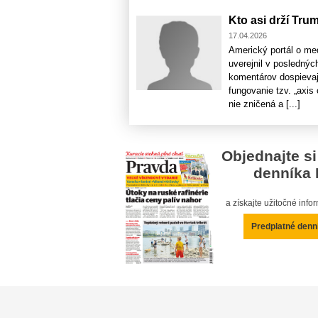
Kto asi drží Tr
17.04.2026
Americký portál o med
uverejnil v poslednýc
komentárov dospievaj
fungovanie tzv. „axis 
nie zničená a [...]
Objednajte si
denníka 
a získajte užitočné inf
Predplatné denn