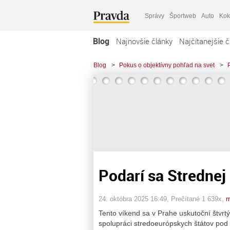
Správy
Športweb
Auto
Kok
Blog
Najnovšie články
Najčítanejšie č
Blog
>
Pokus o objektívny pohľad na svet
>
Podarí sa Strednej
24. októbra 2025 16:49
, Prečítané 1 639x,
m
Tento víkend sa v Prahe uskutoční štvrt
spolupráci stredoeurópskych štátov po