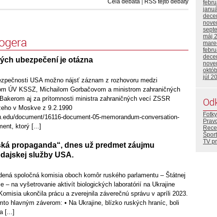
Celá debata
|
RSS tejto debaty
febr
janu
dece
nove
sept
máj 
logera
mare
febr
dece
ch ubezpečení je otázna
nove
októ
júl 2
bezpečnosti USA možno nájsť záznam z rozhovoru medzi
om ÚV KSSZ, Michailom Gorbačovom a ministrom zahraničných
akerom aj za prítomnosti ministra zahraničných vecí ZSSR
Od
eho v Moskve z 9.2.1990
Fotky
gwu.edu/document/16116-document-05-memorandum-conversation-
Prav
nt, ktorý [...]
Rece
Šport
TV p
ská propaganda“, dnes už predmet záujmu
dajskej služby USA.
adená spoločná komisia oboch komôr ruského parlamentu – Štátnej
 – na vyšetrovanie aktivít biologických laboratórií na Ukrajine
misia ukončila prácu a zverejnila záverečnú správu v apríli 2023.
to hlavným záverom: • Na Ukrajine, blízko ruských hraníc, boli
 [...]