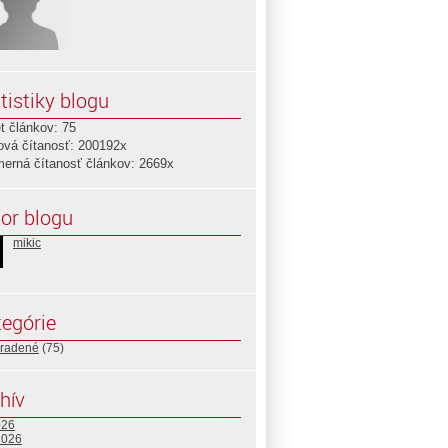
tistiky blogu
t článkov: 75
ová čítanosť: 200192x
merná čítanosť článkov: 2669x
or blogu
mikic
egórie
radené
(75)
hív
026
2026