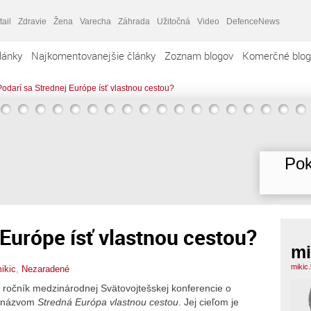
tail
Zdravie
Žena
Varecha
Záhrada
Užitočná
Video
DefenceNews
lánky
Najkomentovanejšie články
Zoznam blogov
Komerčné blog
Podarí sa Strednej Európe ísť vlastnou cestou?
Pok
 Európe ísť vlastnou cestou?
mi
mikic
ikic
,
Nezaradené
ý ročník medzinárodnej Svätovojtešskej konferencie o
d názvom
Stredná Európa vlastnou cestou
. Jej cieľom je