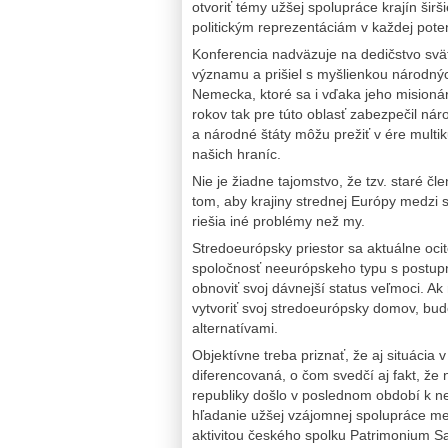
otvoriť témy užšej spolupráce krajín ši
politickým reprezentáciám v každej pote
Konferencia nadväzuje na dedičstvo svä
významu a prišiel s myšlienkou národnýc
Nemecka, ktoré sa i vďaka jeho misionárs
rokov tak pre túto oblasť zabezpečil nár
a národné štáty môžu prežiť v ére multi
našich hraníc.
Nie je žiadne tajomstvo, že tzv. staré č
tom, aby krajiny strednej Európy medzi s
riešia iné problémy než my.
Stredoeurópsky priestor sa aktuálne ocit
spoločnosť neeurópskeho typu s postup
obnoviť svoj dávnejší status veľmoci. 
vytvoriť svoj stredoeurópsky domov, b
alternatívami.
Objektívne treba priznať, že aj situácia 
diferencovaná, o čom svedčí aj fakt, že
republiky došlo v poslednom období k n
hľadanie užšej vzájomnej spolupráce med
aktivitou českého spolku Patrimonium S