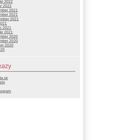
uár 2022
ár 2022
mber 2021
mber 2021
ember 2021
2021
c 2021
uár 2021
mber 2020
mber 2020
ber 2020
020
kazy
da.sk
pty
rogram