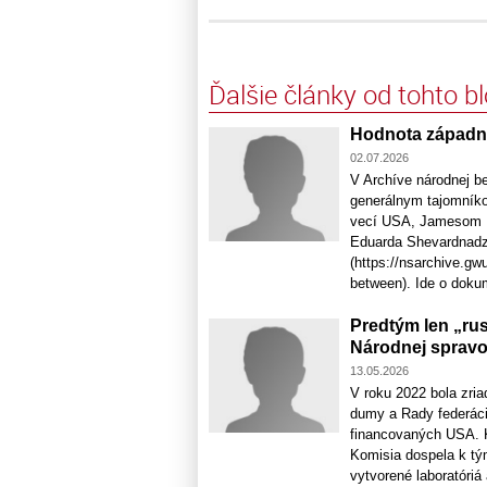
Ďalšie články od tohto b
Hodnota západný
02.07.2026
V Archíve národnej 
generálnym tajomník
vecí USA, Jamesom B
Eduarda Shevardnadz
(https://nsarchive.
between). Ide o dokume
Predtým len „ru
Národnej spravo
13.05.2026
V roku 2022 bola zri
dumy a Rady federácie
financovaných USA. Ko
Komisia dospela k tým
vytvorené laboratóriá a