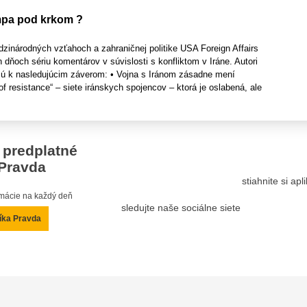
umpa pod krkom ?
zinárodných vzťahoch a zahraničnej politike USA Foreign Affairs
h dňoch sériu komentárov v súvislosti s konfliktom v Iráne. Autori
ú k nasledujúcim záverom: • Vojna s Iránom zásadne mení
of resistance“ – siete iránskych spojencov – ktorá je oslabená, ale
 predplatné
Pravda
stiahnite si ap
ormácie na každý deň
sledujte naše sociálne siete
íka Pravda