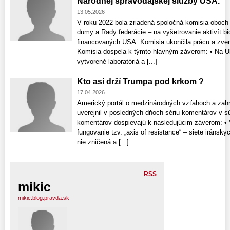
Národnej spravodajskej služby USA.
13.05.2026
V roku 2022 bola zriadená spoločná komisia oboch
dumy a Rady federácie – na vyšetrovanie aktivít bio
financovaných USA. Komisia ukončila prácu a zvere
Komisia dospela k týmto hlavným záverom: • Na Ukr
vytvorené laboratóriá a [...]
Kto asi drží Trumpa pod krkom ?
17.04.2026
Americký portál o medzinárodných vzťahoch a zahra
uverejnil v posledných dňoch sériu komentárov v súv
komentárov dospievajú k nasledujúcim záverom: •
fungovanie tzv. „axis of resistance“ – siete iránsky
nie zničená a [...]
RSS
mikic
mikic.blog.pravda.sk