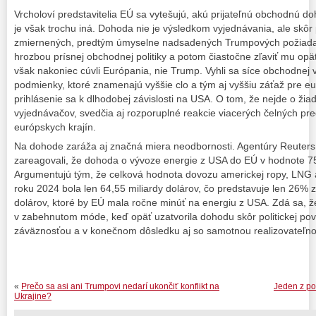
Vrcholoví predstavitelia EÚ sa vytešujú, akú prijateľnú obchodnú d
je však trochu iná. Dohoda nie je výsledkom vyjednávania, ale sk
zmiernených, predtým úmyselne nadsadených Trumpových požiadavi
hrozbou prísnej obchodnej politiky a potom čiastočne zľaviť mu op
však nakoniec cúvli Európania, nie Trump. Vyhli sa síce obchodnej vo
podmienky, ktoré znamenajú vyššie clo a tým aj vyššiu záťaž pre e
prihlásenie sa k dlhodobej závislosti na USA. O tom, že nejde o ži
vyjednávačov, svedčia aj rozporuplné reakcie viacerých čelných pr
európskych krajín.
Na dohode zaráža aj značná miera neodbornosti. Agentúry Reuter
zareagovali, že dohoda o vývoze energie z USA do EÚ v hodnote 750
Argumentujú tým, že celková hodnota dovozu americkej ropy, LNG 
roku 2024 bola len 64,55 miliardy dolárov, čo predstavuje len 26% 
dolárov, ktoré by EÚ mala ročne minúť na energiu z USA. Zdá sa, ž
v zabehnutom móde, keď opäť uzatvorila dohodu skôr politickej pov
záväznosťou a v konečnom dôsledku aj so samotnou realizovateľnos
«
Prečo sa asi ani Trumpovi nedarí ukončiť konflikt na
Jeden z po
Ukrajine?