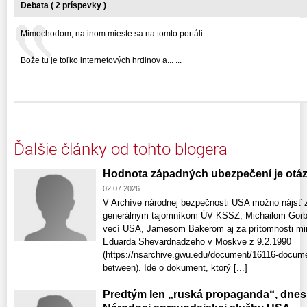
Debata ( 2 príspevky )
Mimochodom, na inom mieste sa na tomto portáli... ...
Bože tu je toľko internetových hrdinov a... ...
Ďalšie články od tohto blogera
Hodnota západných ubezpečení je otá
02.07.2026
V Archíve národnej bezpečnosti USA možno nájsť
generálnym tajomníkom ÚV KSSZ, Michailom Gorb
vecí USA, Jamesom Bakerom aj za prítomnosti mi
Eduarda Shevardnadzeho v Moskve z 9.2.1990
(https://nsarchive.gwu.edu/document/16116-docu
between). Ide o dokument, ktorý [...]
Predtým len „ruská propaganda“, dnes