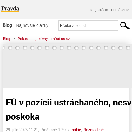
Registrácia
Prihlásenie
Blog
Najnovšie články
Najčítanejšie články
Blog
>
Pokus o objektívny pohľad na svet
Najkomentovanejšie články
>
EÚ v pozícii ustráchaného, nesvojprávneho poskoka
Zoznam blogov
Komerčné blogy
EÚ v pozícii ustráchaného, nes
poskoka
29. júla 2025 11:21
, Prečítané 1 290x,
mikic
,
Nezaradené