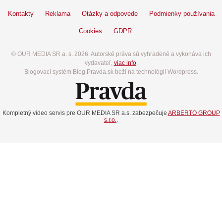
Kontakty
Reklama
Otázky a odpovede
Podmienky používania
Cookies
GDPR
© OUR MEDIA SR a. s. 2026. Autorské práva sú vyhradené a vykonáva ich
vydavateľ,
viac info
.
Blogovací systém Blog.Pravda.sk beží na technológií Wordpress.
Kompletný video servis pre OUR MEDIA SR a.s. zabezpečuje
ARBERTO GROUP
s.r.o.
.